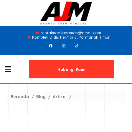
rentalmobilanamas@gmail.com
Komplek Didis Permai 6, Pontianak Timur
Hubungi Kami
Beranda
Blog
Artikel
6 CARA