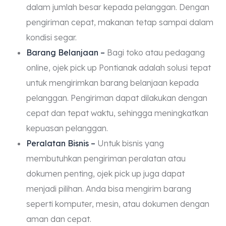
dalam jumlah besar kepada pelanggan. Dengan
pengiriman cepat, makanan tetap sampai dalam
kondisi segar.
Barang Belanjaan –
Bagi toko atau pedagang
online, ojek pick up Pontianak adalah solusi tepat
untuk mengirimkan barang belanjaan kepada
pelanggan. Pengiriman dapat dilakukan dengan
cepat dan tepat waktu, sehingga meningkatkan
kepuasan pelanggan.
Peralatan Bisnis –
Untuk bisnis yang
membutuhkan pengiriman peralatan atau
dokumen penting, ojek pick up juga dapat
menjadi pilihan. Anda bisa mengirim barang
seperti komputer, mesin, atau dokumen dengan
aman dan cepat.