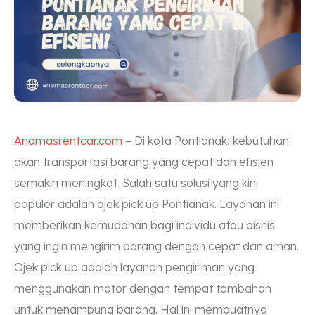
Anamasrentcar.com
– Di kota Pontianak, kebutuhan
akan transportasi barang yang cepat dan efisien
semakin meningkat. Salah satu solusi yang kini
populer adalah ojek pick up Pontianak. Layanan ini
memberikan kemudahan bagi individu atau bisnis
yang ingin mengirim barang dengan cepat dan aman.
Ojek pick up adalah layanan pengiriman yang
menggunakan motor dengan tempat tambahan
untuk menampung barang. Hal ini membuatnya