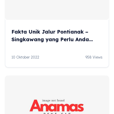
Fakta Unik Jalur Pontianak –
Singkawang yang Perlu Anda
Ketahui
10 Oktober 2022
958 Views