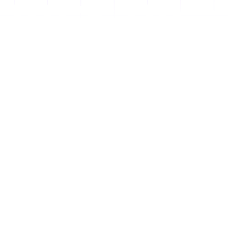
PICK UP
PONTIAN
–
PENGIRI
BARANG
YANG