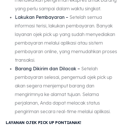
yang perlu sampai dalam waktu singkat.
Lakukan Pembayaran –
Setelah semua
informasi terisi, lakukan pembayaran. Banyak
layanan ojek pick up yang sudah menyediakan
pembayaran melalui aplikasi atau sistem
pembayaran online, yang memudahkan proses
transaksi.
Barang Dikirim dan Dilacak –
Setelah
pembayaran selesai, pengemudi ojek pick up
akan segera menjemput barang dan
mengirimnya ke alamat tujuan. Selama
perjalanan, Anda dapat melacak status
pengiriman secara real-time melalui aplikasi.
LAYANAN OJEK PICK UP PONTIANAK!