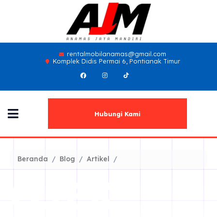
rentalmobilanamas@gmail.com
Komplek Didis Permai 6, Pontianak Timur
Hubungi Kami
Beranda
Blog
Artikel
OJEK