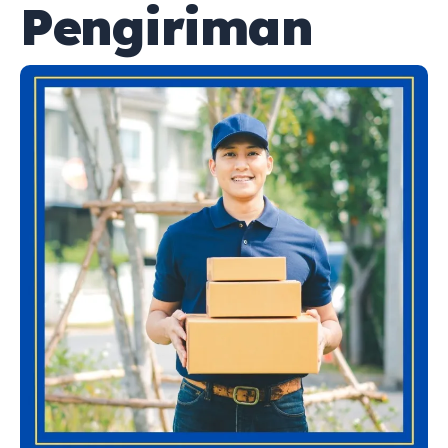
Pengiriman