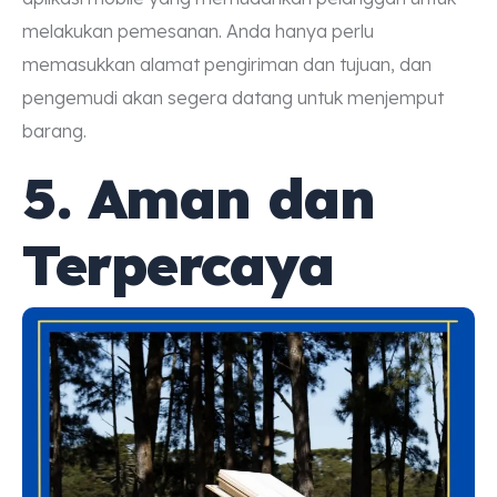
melakukan pemesanan. Anda hanya perlu
memasukkan alamat pengiriman dan tujuan, dan
pengemudi akan segera datang untuk menjemput
barang.
5. Aman dan
Terpercaya