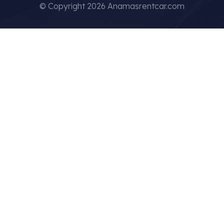
© Copyright 2026 Anamasrentcar.com