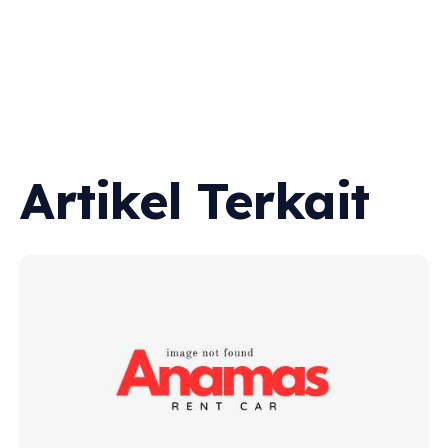
PONTIANA
Artikel Terkait