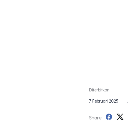
K
M
Diterbitkan
7 Februari 2025
Share