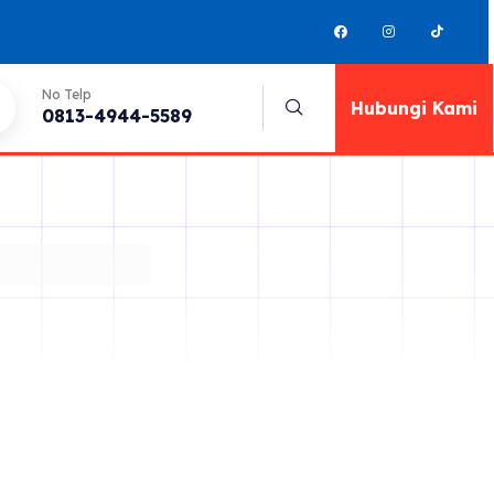
No Telp
Hubungi Kami
0813-4944-5589