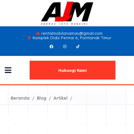
rentalmobilanamas@gmail.com
Komplek Didis Permai 6, Pontianak Timur
Hubungi Kami
Beranda
Blog
Artikel
CARA