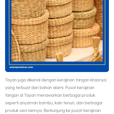
Tayan juga dikenal dengan kerajinan tangan khasnya
yang terbuat dari bahan alami. Pusat kerajinan
tangan di Tayan menawarkan berbagai produk
seperti anyaman bambu, kain tenun, dan berbagai
produk seni lainnya. Berkunjung ke pusat kerajinan