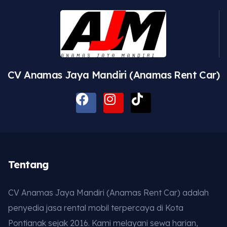
CV Anamas Jaya Mandiri (Anamas Rent Car)
Tentang
CV Anamas Jaya Mandiri (Anamas Rent Car) adalah
penyedia jasa rental mobil terpercaya di Kota
Pontianak sejak 2016. Kami melayani sewa harian,