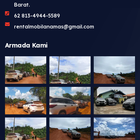
Barat.
62 813-4944-5589
rentalmobilanamas@gmail.com
Armada Kami