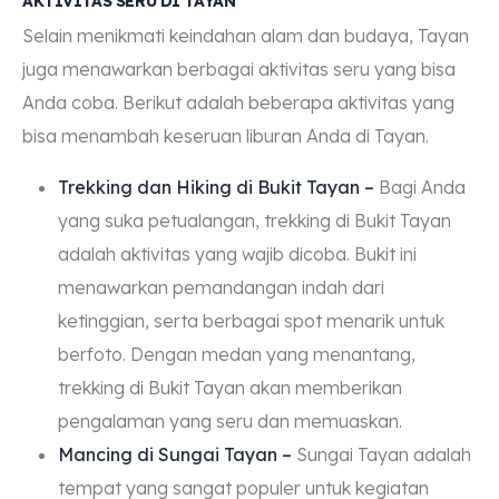
AKTIVITAS SERU DI TAYAN
Selain menikmati keindahan alam dan budaya, Tayan
juga menawarkan berbagai aktivitas seru yang bisa
Anda coba. Berikut adalah beberapa aktivitas yang
bisa menambah keseruan liburan Anda di Tayan.
Trekking dan Hiking di Bukit Tayan –
Bagi Anda
yang suka petualangan, trekking di Bukit Tayan
adalah aktivitas yang wajib dicoba. Bukit ini
menawarkan pemandangan indah dari
ketinggian, serta berbagai spot menarik untuk
berfoto. Dengan medan yang menantang,
trekking di Bukit Tayan akan memberikan
pengalaman yang seru dan memuaskan.
Mancing di Sungai Tayan –
Sungai Tayan adalah
tempat yang sangat populer untuk kegiatan