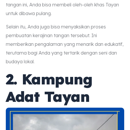
tangan ini, Anda bisa membeli oleh-oleh khas Tayan
untuk dibawa pulang.
Selain itu, Anda juga bisa menyaksikan proses
pembuatan kerajinan tangan tersebut. Ini
memberikan pengalaman yang menarik dan edukatif,
terutama bagi Anda yang tertarik dengan seni dan
budaya lokal.
2. Kampung
Adat Tayan