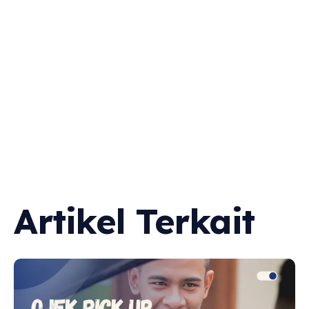
TERBAIK
DI
PONTIANA
Artikel Terkait