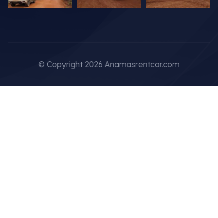
© Copyright 2026 Anamasrentcar.com