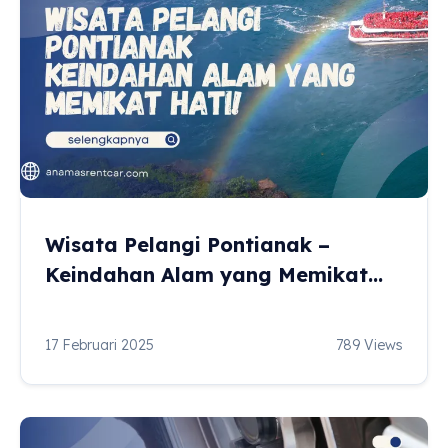
Wisata Pelangi Pontianak –
Keindahan Alam yang Memikat
Hati!
17 Februari 2025
789 Views