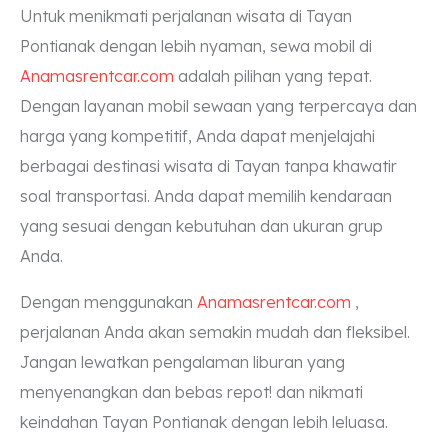
Untuk menikmati perjalanan wisata di Tayan
Pontianak dengan lebih nyaman, sewa mobil di
Anamasrentcar.com
adalah pilihan yang tepat.
Dengan layanan mobil sewaan yang terpercaya dan
harga yang kompetitif, Anda dapat menjelajahi
berbagai destinasi wisata di Tayan tanpa khawatir
soal transportasi. Anda dapat memilih kendaraan
yang sesuai dengan kebutuhan dan ukuran grup
Anda.
Dengan menggunakan
Anamasrentcar.com
,
perjalanan Anda akan semakin mudah dan fleksibel.
Jangan lewatkan pengalaman liburan yang
menyenangkan dan bebas repot! dan nikmati
keindahan Tayan Pontianak dengan lebih leluasa.