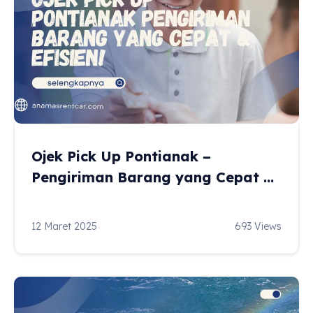
Ojek Pick Up Pontianak –
Pengiriman Barang yang Cepat &
Efisien!
12 Maret 2025
693 Views