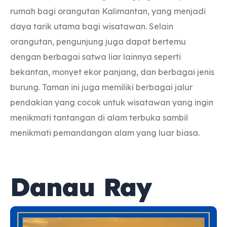
rumah bagi orangutan Kalimantan, yang menjadi
daya tarik utama bagi wisatawan. Selain
orangutan, pengunjung juga dapat bertemu
dengan berbagai satwa liar lainnya seperti
bekantan, monyet ekor panjang, dan berbagai jenis
burung. Taman ini juga memiliki berbagai jalur
pendakian yang cocok untuk wisatawan yang ingin
menikmati tantangan di alam terbuka sambil
menikmati pemandangan alam yang luar biasa.
Danau Ray