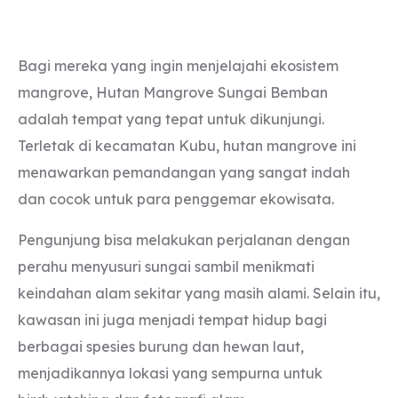
Bagi mereka yang ingin menjelajahi ekosistem
mangrove, Hutan Mangrove Sungai Bemban
adalah tempat yang tepat untuk dikunjungi.
Terletak di kecamatan Kubu, hutan mangrove ini
menawarkan pemandangan yang sangat indah
dan cocok untuk para penggemar ekowisata.
Pengunjung bisa melakukan perjalanan dengan
perahu menyusuri sungai sambil menikmati
keindahan alam sekitar yang masih alami. Selain itu,
kawasan ini juga menjadi tempat hidup bagi
berbagai spesies burung dan hewan laut,
menjadikannya lokasi yang sempurna untuk