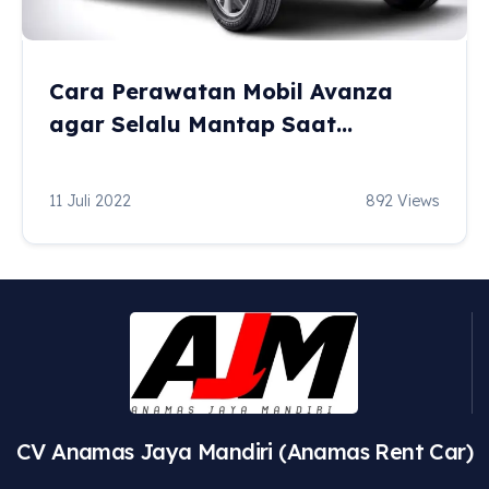
Cara Perawatan Mobil Avanza
agar Selalu Mantap Saat
Dikendarai
11 Juli 2022
892 Views
CV Anamas Jaya Mandiri (Anamas Rent Car)