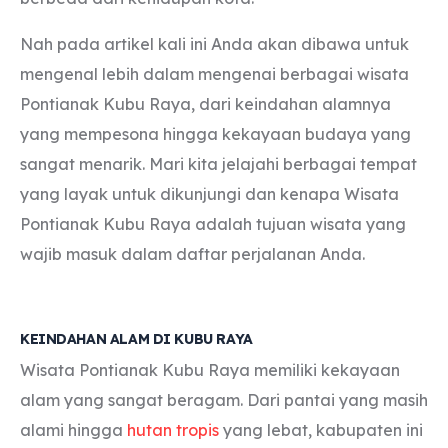
Nah pada artikel kali ini Anda akan dibawa untuk
mengenal lebih dalam mengenai berbagai wisata
Pontianak Kubu Raya, dari keindahan alamnya
yang mempesona hingga kekayaan budaya yang
sangat menarik. Mari kita jelajahi berbagai tempat
yang layak untuk dikunjungi dan kenapa Wisata
Pontianak Kubu Raya adalah tujuan wisata yang
wajib masuk dalam daftar perjalanan Anda.
KEINDAHAN ALAM DI KUBU RAYA
Wisata Pontianak Kubu Raya memiliki kekayaan
alam yang sangat beragam. Dari pantai yang masih
alami hingga
hutan tropis
yang lebat, kabupaten ini