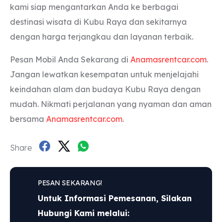
kami siap mengantarkan Anda ke berbagai
destinasi wisata di Kubu Raya dan sekitarnya
dengan harga terjangkau dan layanan terbaik.
Pesan Mobil Anda Sekarang di
Anamasrentcar.com
.
Jangan lewatkan kesempatan untuk menjelajahi
keindahan alam dan budaya Kubu Raya dengan
mudah. Nikmati perjalanan yang nyaman dan aman
bersama
Anamasrentcar.com
.
Share
PESAN SEKARANG!
Untuk Informasi Pemesanan, Silakan
Hubungi Kami melalui: