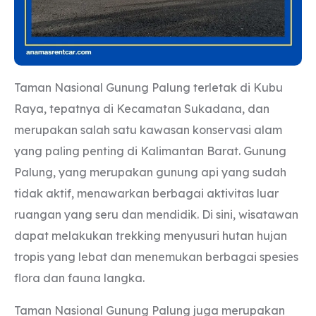
Taman Nasional Gunung Palung terletak di Kubu
Raya, tepatnya di Kecamatan Sukadana, dan
merupakan salah satu kawasan konservasi alam
yang paling penting di Kalimantan Barat. Gunung
Palung, yang merupakan gunung api yang sudah
tidak aktif, menawarkan berbagai aktivitas luar
ruangan yang seru dan mendidik. Di sini, wisatawan
dapat melakukan trekking menyusuri hutan hujan
tropis yang lebat dan menemukan berbagai spesies
flora dan fauna langka.
Taman Nasional Gunung Palung juga merupakan