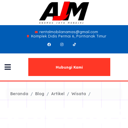
rentalmobilanamas@gmail.com
Komplek Didis Permai 6, Pontianak Timur
Hubungi Kami
Beranda
Blog
Artikel
Wisata
KUNJUNG