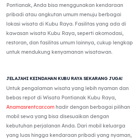
Pontianak, Anda bisa menggunakan kendaraan
pribadi atau angkutan umum menuju berbagai
lokasi wisata di Kubu Raya. Fasilitas yang ada di
kawasan wisata Kubu Raya, seperti akomodasi,
restoran, dan fasilitas umum lainnya, cukup lengkap
untuk mendukung kenyamanan wisatawan.
JELAJAHI KEINDAHAN KUBU RAYA SEKARANG JUGA!
Untuk pengalaman wisata yang lebih nyaman dan
bebas repot di Wisata Pontianak Kubu Raya,
Anamasrentcar.com
hadir dengan berbagai pilihan
mobil sewa yang bisa disesuaikan dengan
kebutuhan perjalanan Anda. Dari mobil keluarga
yang luas hingga kendaraan pribadi yang nyaman,