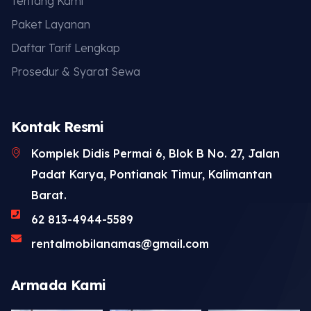
Tentang Kami
Paket Layanan
Daftar Tarif Lengkap
Prosedur & Syarat Sewa
Kontak Resmi
Komplek Didis Permai 6, Blok B No. 27, Jalan
Padat Karya, Pontianak Timur, Kalimantan
Barat.
62 813-4944-5589
rentalmobilanamas@gmail.com
Armada Kami