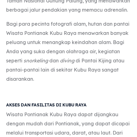
Taman Nasional Gunung Palung, yang menawarkan
berbagai jalur pendakian yang memacu adrenalin.
Bagi para pecinta fotografi alam, hutan dan pantai
Wisata Pontianak Kubu Raya menawarkan banyak
peluang untuk menangkap keindahan alam. Bagi
Anda yang suka dengan olahraga air, kegiatan
seperti
snorkeling
dan
diving
di Pantai Kijing atau
pantai-pantai lain di sekitar Kubu Raya sangat
disarankan.
AKSES DAN FASILITAS DI KUBU RAYA
Wisata Pontianak Kubu Raya dapat dijangkau
dengan mudah dari Pontianak, yang dapat dicapai
melalui transportasi udara, darat, atau laut. Dari