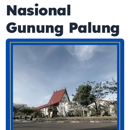
Nasional
Gunung Palung