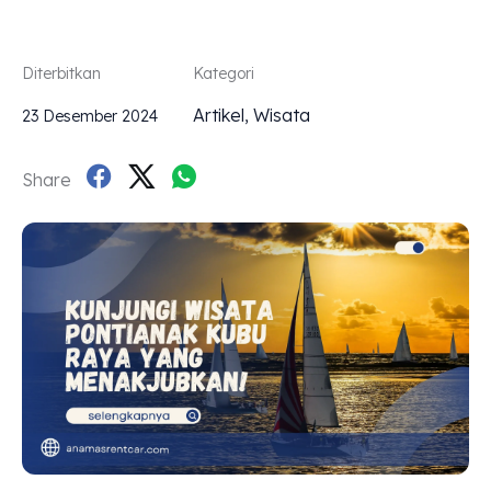
Diterbitkan
Kategori
Artikel
Wisata
23 Desember 2024
Share