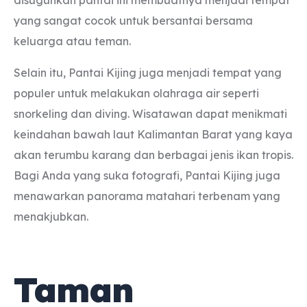
yang sangat cocok untuk bersantai bersama
keluarga atau teman.
Selain itu, Pantai Kijing juga menjadi tempat yang
populer untuk melakukan olahraga air seperti
snorkeling dan diving. Wisatawan dapat menikmati
keindahan bawah laut Kalimantan Barat yang kaya
akan terumbu karang dan berbagai jenis ikan tropis.
Bagi Anda yang suka fotografi, Pantai Kijing juga
menawarkan panorama matahari terbenam yang
menakjubkan.
Taman