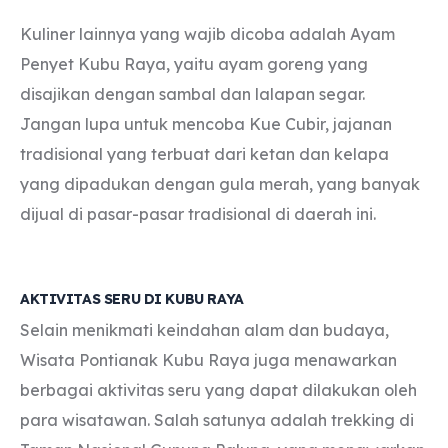
Kuliner lainnya yang wajib dicoba adalah Ayam
Penyet Kubu Raya, yaitu ayam goreng yang
disajikan dengan sambal dan lalapan segar.
Jangan lupa untuk mencoba Kue Cubir, jajanan
tradisional yang terbuat dari ketan dan kelapa
yang dipadukan dengan gula merah, yang banyak
dijual di pasar-pasar tradisional di daerah ini.
AKTIVITAS SERU DI KUBU RAYA
Selain menikmati keindahan alam dan budaya,
Wisata Pontianak Kubu Raya juga menawarkan
berbagai aktivitas seru yang dapat dilakukan oleh
para wisatawan. Salah satunya adalah trekking di