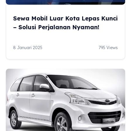
Sewa Mobil Luar Kota Lepas Kunci
– Solusi Perjalanan Nyaman!
8 Januari 2025
795 Views