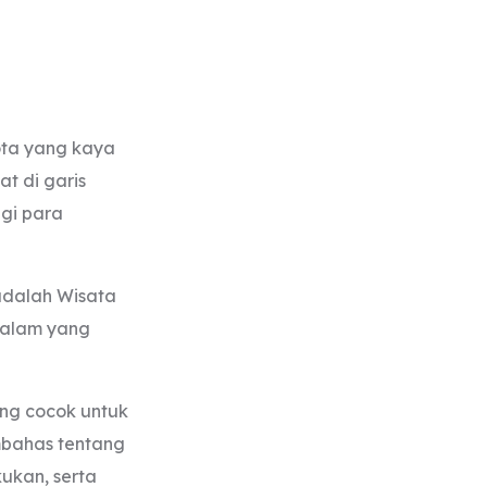
ota yang kaya
t di garis
gi para
adalah Wisata
 alam yang
ang cocok untuk
mbahas tentang
kukan, serta