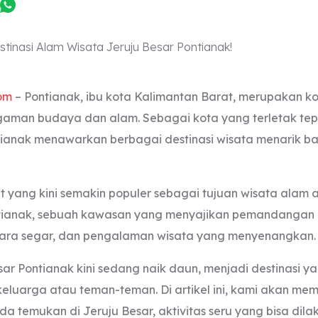
om
– Pontianak, ibu kota Kalimantan Barat, merupakan k
man budaya dan alam. Sebagai kota yang terletak tepa
ntianak menawarkan berbagai destinasi wisata menarik ba
t yang kini semakin populer sebagai tujuan wisata alam 
ntianak, sebuah kawasan yang menyajikan pemandangan
ara segar, dan pengalaman wisata yang menyenangkan.
sar Pontianak kini sedang naik daun, menjadi destinasi y
keluarga atau teman-teman. Di artikel ini, kami akan me
a temukan di Jeruju Besar, aktivitas seru yang bisa dila