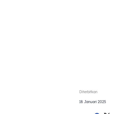
J
B
P
Diterbitkan
18 Januari 2025