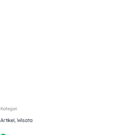
ERUJU
ESAR
ONTIANA
Kategori
Artikel
Wisata