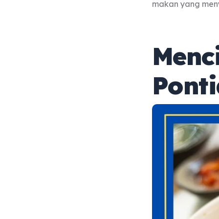
makan yang meny
Menci
Pont