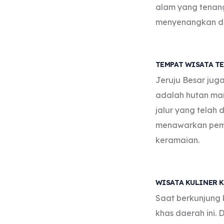
alam yang tenan
menyenangkan d
TEMPAT WISATA T
Jeruju Besar juga
adalah hutan man
jalur yang telah
menawarkan pema
keramaian.
WISATA KULINER 
Saat berkunjung k
khas daerah ini. 