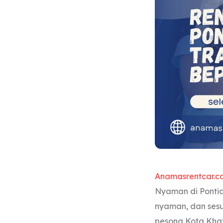
Anamasrentcar.c
Nyaman di Pontia
nyaman, dan sesu
pesona Kota Khat