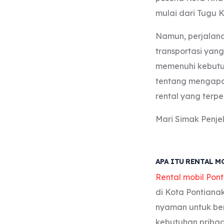
mulai dari Tugu K
Namun, perjalana
transportasi yang 
memenuhi kebutuh
tentang mengapa r
rental yang terp
Mari Simak Penje
APA ITU RENTAL 
Rental mobil Pon
di Kota Pontianak
nyaman untuk berb
kebutuhan pribad