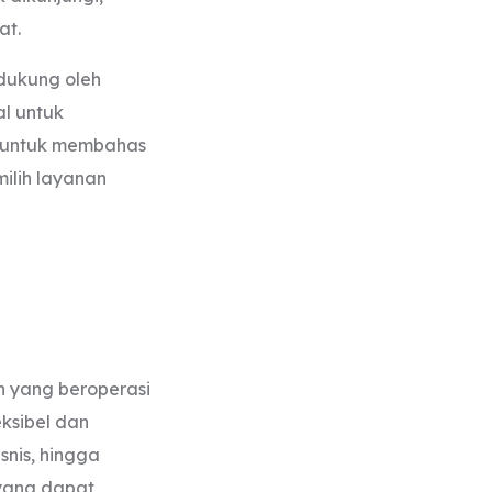
at.
dukung oleh
al untuk
ba untuk membahas
milih layanan
 yang beroperasi
eksibel dan
snis, hingga
 yang dapat