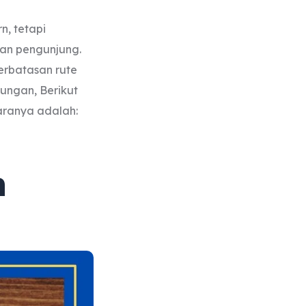
, tetapi
dan pengunjung.
erbatasan rute
ungan, Berikut
taranya adalah:
n