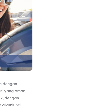
an dengan
asi yang aman,
ak, dengan
 dikunjungi,