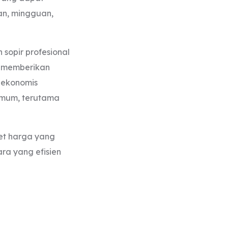
an, mingguan,
 sopir profesional
n memberikan
h ekonomis
umum, terutama
ket harga yang
ra yang efisien