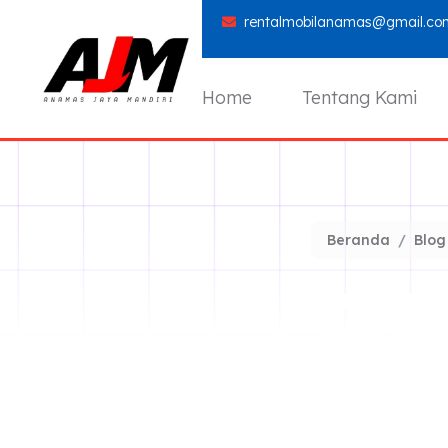
rentalmobilanamas@gmail.co
Home
Tentang Kami
Beranda
Blog
R
M