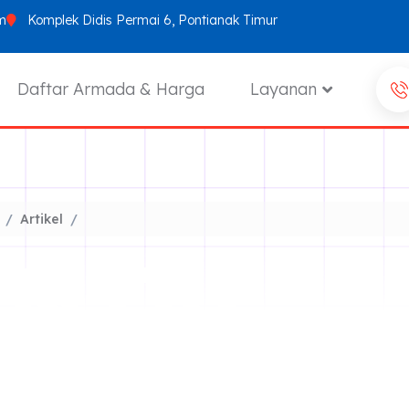
m
Komplek Didis Permai 6, Pontianak Timur
Daftar Armada & Harga
Layanan
Artikel
ENTAL
OBIL