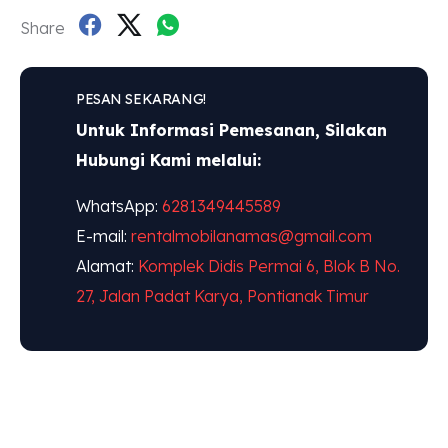
Share
PESAN SEKARANG!
Untuk Informasi Pemesanan, Silakan
Hubungi Kami melalui:
WhatsApp:
6281349445589
E-mail:
rentalmobilanamas@gmail.com
Alamat:
Komplek Didis Permai 6, Blok B No.
27, Jalan Padat Karya, Pontianak Timur
"ANAMAS