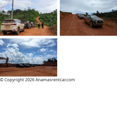
© Copyright 2026 Anamasrentcar.com