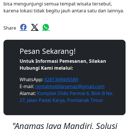
bisa mengunjungi semua tempat wisata tersebut,
karena lokasi tidak begitu jauh antara satu dan lainnya.
Share
Pesan Sekarang!
Untuk Informasi Pemesanan, Silakan
Hubungi Kami melalui:
WhatsApp:
6281349445589
E-mail:
rentalmobilanamas@gmail.com
Alamat:
Komplek Didis Permai 6, Blok B No.
27, Jalan Padat Karya, Pontianak Timur
"Anamas Jaya Mandiri, Solusi