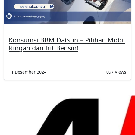
Konsumsi BBM Datsun – Pilihan Mobil
Ringan dan Irit Bensin!
11 Desember 2024
1097 Views