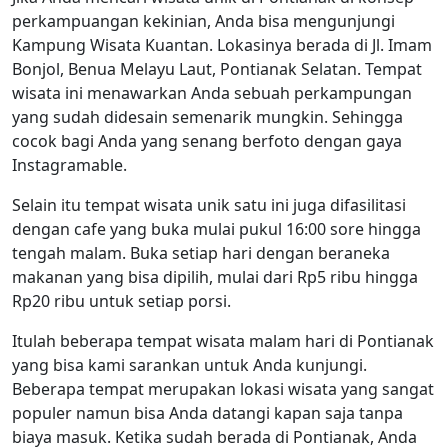
perkampuangan kekinian, Anda bisa mengunjungi
Kampung Wisata Kuantan. Lokasinya berada di Jl. Imam
Bonjol, Benua Melayu Laut, Pontianak Selatan. Tempat
wisata ini menawarkan Anda sebuah perkampungan
yang sudah didesain semenarik mungkin. Sehingga
cocok bagi Anda yang senang berfoto dengan gaya
Instagramable.
Selain itu tempat wisata unik satu ini juga difasilitasi
dengan cafe yang buka mulai pukul 16:00 sore hingga
tengah malam. Buka setiap hari dengan beraneka
makanan yang bisa dipilih, mulai dari Rp5 ribu hingga
Rp20 ribu untuk setiap porsi.
Itulah beberapa tempat wisata malam hari di Pontianak
yang bisa kami sarankan untuk Anda kunjungi.
Beberapa tempat merupakan lokasi wisata yang sangat
populer namun bisa Anda datangi kapan saja tanpa
biaya masuk. Ketika sudah berada di Pontianak, Anda