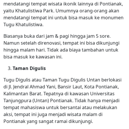
mendatangi tempat wisata ikonik lainnya di Pontianak,
yaitu Khatulistiwa Park. Umumnya orang-orang akan
mendatangi tempat ini untuk bisa masuk ke monumen
Tugu Khatulistiwa.
Biasanya buka dari jam & pagi hingga jam 5 sore.
Namun setelah direnovasi, tempat ini bisa dikunjungi
hingga malam hari. Tidak ada biaya tambahan untuk
bisa masuk ke kawasan ini.
Taman Digulis
Tugu Digulis atau Taman Tugu Digulis Untan berlokasi
di Jl. Jendral Ahmad Yani, Bansir Laut, Kota Pontianak,
Kalimantan Barat. Tepatnya di kawasan Universitas
Tanjungpura (Untan) Pontianak. Tidak hanya menjadi
tempat mahasiswa untuk bersantai atau melakukan
aksi, tempat ini juga menjadi wisata malam di
Pontianak yang sangat ramai dikunjungi.