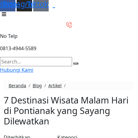
ebook
Instagram
Tiktok
No Telp
0813-4944-5589
Hubungi Kami
Beranda
Blog
Artikel
7 Destinasi Wisata Malam Hari
di Pontianak yang Sayang
Dilewatkan
Diterbitkan
Kategori