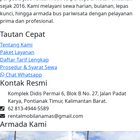
sejak 2016. Kami melayani sewa harian, bulanan, lepas
kunci, hingga armada bus pariwisata dengan pelayanan
prima dan profesional.
Tautan Cepat
Tentang Kami
Paket Layanan
Daftar Tarif Lengkap
Prosedur & Syarat Sewa
Chat Whatsapp
Kontak Resmi
Komplek Didis Permai 6, Blok B No. 27, Jalan Padat
Karya, Pontianak Timur, Kalimantan Barat.
62 813-4944-5589
rentalmobilanamas@gmail.com
Armada Kami