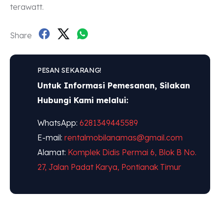
terawatt.
Share
PESAN SEKARANG!
Untuk Informasi Pemesanan, Silakan
Hubungi Kami melalui:
WhatsApp:
6281349445589
E-mail:
rentalmobilanamas@gmail.com
Alamat:
Komplek Didis Permai 6, Blok B No.
27, Jalan Padat Karya, Pontianak Timur