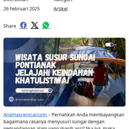
26 Februari 2025
Artikel
Share
Anamasrentcar.com
– Pernahkah Anda membayangkan
bagaimana rasanya menyusuri sungai dengan
pemandangan alam yang masih asri? Jika iya, maka