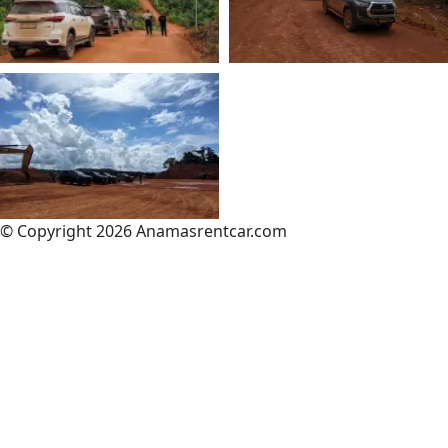
© Copyright 2026 Anamasrentcar.com