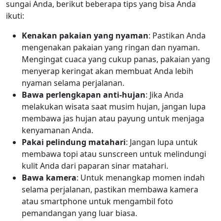
sungai Anda, berikut beberapa tips yang bisa Anda
ikuti:
Kenakan pakaian yang nyaman
: Pastikan Anda
mengenakan pakaian yang ringan dan nyaman.
Mengingat cuaca yang cukup panas, pakaian yang
menyerap keringat akan membuat Anda lebih
nyaman selama perjalanan.
Bawa perlengkapan anti-hujan
: Jika Anda
melakukan wisata saat musim hujan, jangan lupa
membawa jas hujan atau payung untuk menjaga
kenyamanan Anda.
Pakai pelindung matahari
: Jangan lupa untuk
membawa topi atau sunscreen untuk melindungi
kulit Anda dari paparan sinar matahari.
Bawa kamera
: Untuk menangkap momen indah
selama perjalanan, pastikan membawa kamera
atau smartphone untuk mengambil foto
pemandangan yang luar biasa.