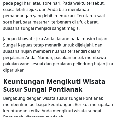
pada pagi hari atau sore hari. Pada waktu tersebut,
cuaca lebih sejuk, dan Anda bisa menikmati
pemandangan yang lebih memukau. Terutama saat
sore hari, saat matahari terbenam di ufuk barat,
suasana sungai menjadi sangat magis.
Jangan khawatir jika Anda datang pada musim hujan.
Sungai Kapuas tetap menarik untuk dijelajahi, dan
suasana hujan memberi nuansa tersendiri dalam
perjalanan Anda. Namun, pastikan untuk membawa
pakaian yang sesuai dan peralatan pelindung hujan jika
diperlukan.
Keuntungan Mengikuti Wisata
Susur Sungai Pontianak
Bergabung dengan wisata susur sungai Pontianak
memberikan berbagai keuntungan. Berikut merupakan
keuntungan ketika Anda mengikuti wisata sungai
Pontianak, diantaranya adalah: