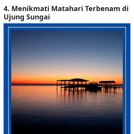
4. Menikmati Matahari Terbenam di
Ujung Sungai