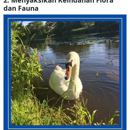
dan Fauna