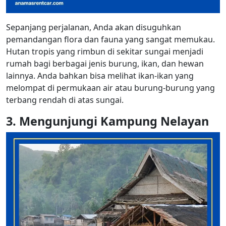
Sepanjang perjalanan, Anda akan disuguhkan
pemandangan flora dan fauna yang sangat memukau.
Hutan tropis yang rimbun di sekitar sungai menjadi
rumah bagi berbagai jenis burung, ikan, dan hewan
lainnya. Anda bahkan bisa melihat ikan-ikan yang
melompat di permukaan air atau burung-burung yang
terbang rendah di atas sungai.
3. Mengunjungi Kampung Nelayan