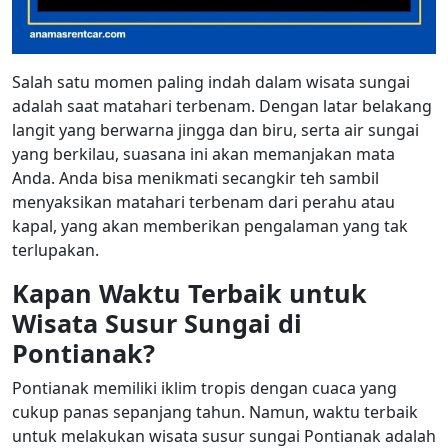
Salah satu momen paling indah dalam wisata sungai
adalah saat matahari terbenam. Dengan latar belakang
langit yang berwarna jingga dan biru, serta air sungai
yang berkilau, suasana ini akan memanjakan mata
Anda. Anda bisa menikmati secangkir teh sambil
menyaksikan matahari terbenam dari perahu atau
kapal, yang akan memberikan pengalaman yang tak
terlupakan.
Kapan Waktu Terbaik untuk
Wisata Susur Sungai di
Pontianak?
Pontianak memiliki iklim tropis dengan cuaca yang
cukup panas sepanjang tahun. Namun, waktu terbaik
untuk melakukan wisata susur sungai Pontianak adalah