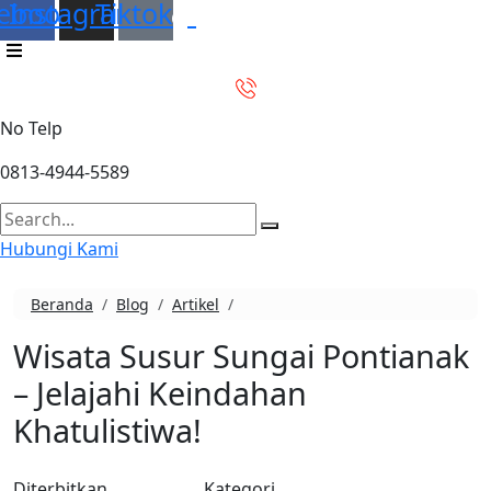
ebook
Instagram
Tiktok
No Telp
0813-4944-5589
Hubungi Kami
Beranda
Blog
Artikel
Wisata Susur Sungai Pontianak
– Jelajahi Keindahan
Khatulistiwa!
Diterbitkan
Kategori