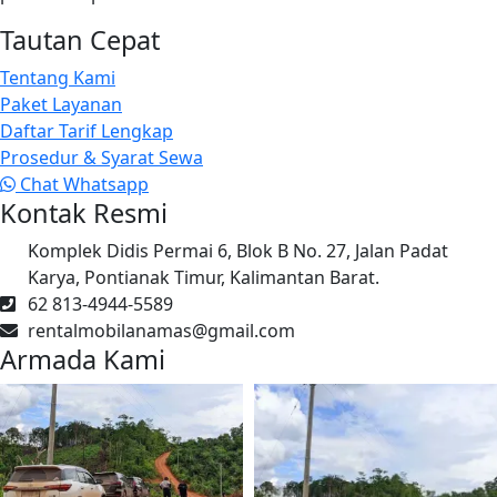
Tautan Cepat
Tentang Kami
Paket Layanan
Daftar Tarif Lengkap
Prosedur & Syarat Sewa
Chat Whatsapp
Kontak Resmi
Komplek Didis Permai 6, Blok B No. 27, Jalan Padat
Karya, Pontianak Timur, Kalimantan Barat.
62 813-4944-5589
rentalmobilanamas@gmail.com
Armada Kami