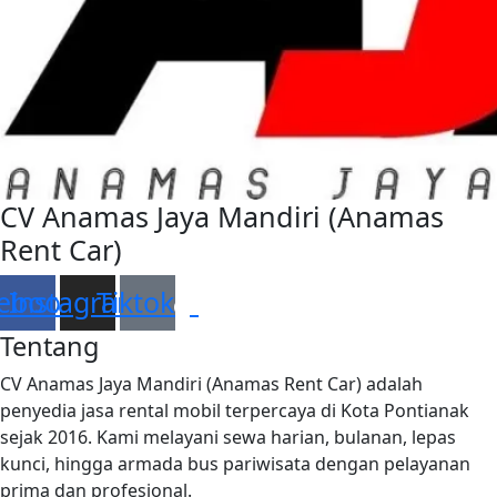
CV Anamas Jaya Mandiri (Anamas
Rent Car)
ebook
Instagram
Tiktok
Tentang
CV Anamas Jaya Mandiri (Anamas Rent Car) adalah
penyedia jasa rental mobil terpercaya di Kota Pontianak
sejak 2016. Kami melayani sewa harian, bulanan, lepas
kunci, hingga armada bus pariwisata dengan pelayanan
prima dan profesional.