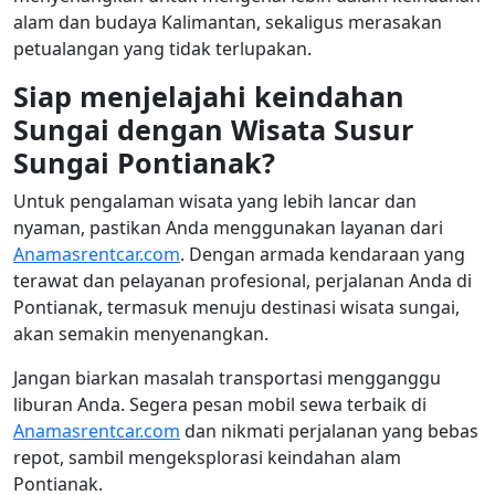
alam dan budaya Kalimantan, sekaligus merasakan
petualangan yang tidak terlupakan.
Siap menjelajahi keindahan
Sungai dengan Wisata Susur
Sungai Pontianak?
Untuk pengalaman wisata yang lebih lancar dan
nyaman, pastikan Anda menggunakan layanan dari
Anamasrentcar.com
. Dengan armada kendaraan yang
terawat dan pelayanan profesional, perjalanan Anda di
Pontianak, termasuk menuju destinasi wisata sungai,
akan semakin menyenangkan.
Jangan biarkan masalah transportasi mengganggu
liburan Anda. Segera pesan mobil sewa terbaik di
Anamasrentcar.com
dan nikmati perjalanan yang bebas
repot, sambil mengeksplorasi keindahan alam
Pontianak.