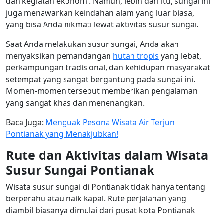
dan kegiatan ekonomi. Namun, lebih dari itu, sungai ini
juga menawarkan keindahan alam yang luar biasa,
yang bisa Anda nikmati lewat aktivitas susur sungai.
Saat Anda melakukan susur sungai, Anda akan
menyaksikan pemandangan
hutan tropis
yang lebat,
perkampungan tradisional, dan kehidupan masyarakat
setempat yang sangat bergantung pada sungai ini.
Momen-momen tersebut memberikan pengalaman
yang sangat khas dan menenangkan.
Baca Juga:
Menguak Pesona Wisata Air Terjun
Pontianak yang Menakjubkan!
Rute dan Aktivitas dalam Wisata
Susur Sungai Pontianak
Wisata susur sungai di Pontianak tidak hanya tentang
berperahu atau naik kapal. Rute perjalanan yang
diambil biasanya dimulai dari pusat kota Pontianak