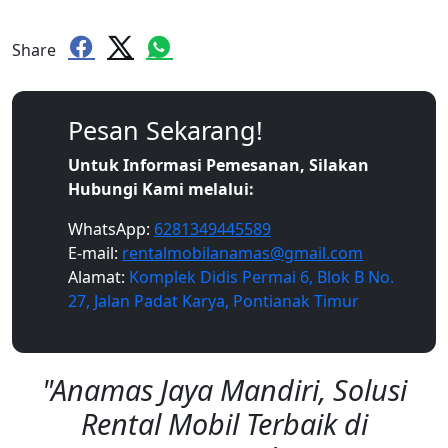
Share
Pesan Sekarang!
Untuk Informasi Pemesanan, Silakan
Hubungi Kami melalui:
WhatsApp:
6281349445589
E-mail:
rentalmobilanamas@gmail.com
Alamat:
Komplek Didis Permai 6, Blok B No.
27, Jalan Padat Karya, Pontianak Timur
"Anamas Jaya Mandiri, Solusi
Rental Mobil Terbaik di