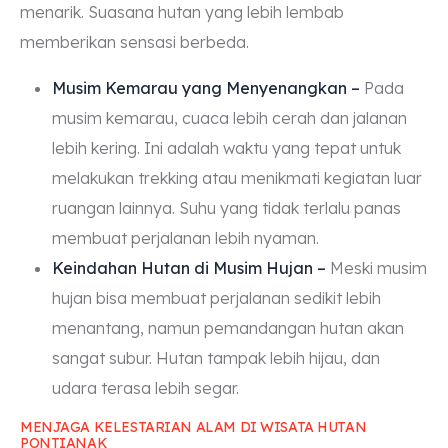
menarik. Suasana hutan yang lebih lembab
memberikan sensasi berbeda.
Musim Kemarau yang Menyenangkan –
Pada
musim kemarau, cuaca lebih cerah dan jalanan
lebih kering. Ini adalah waktu yang tepat untuk
melakukan trekking atau menikmati kegiatan luar
ruangan lainnya. Suhu yang tidak terlalu panas
membuat perjalanan lebih nyaman.
Keindahan Hutan di Musim Hujan –
Meski musim
hujan bisa membuat perjalanan sedikit lebih
menantang, namun pemandangan hutan akan
sangat subur. Hutan tampak lebih hijau, dan
udara terasa lebih segar.
MENJAGA KELESTARIAN ALAM DI WISATA HUTAN
PONTIANAK