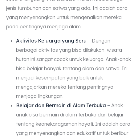
jenis tumbuhan dan satwa yang ada. Ini adalah cara
yang menyenangkan untuk mengenalkan mereka
pada pentingnya menjaga alam.
Aktivitas Keluarga yang Seru –
Dengan
berbagai aktivitas yang bisa dilakukan, wisata
hutan ini sangat cocok untuk keluarga. Anak-anak
bisa belajar banyak tentang alam dan satwa. Ini
menjadi kesempatan yang baik untuk
mengajarkan mereka tentang pentingnya
menjaga lingkungan.
Belajar dan Bermain di Alam Terbuka –
Anak-
anak bisa bermain di alam terbuka dan belajar
tentang keanekaragaman hayati. Ini adalah cara
yang menyenangkan dan edukatif untuk berlibur