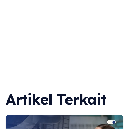
TERBAIK
DI
PONTIANA
Artikel Terkait