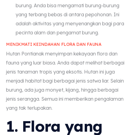
burung. Anda bisa mengamati burung-burung
yang terbang bebas di antara pepohonan. Ini
adalah aktivitas yang menyenangkan bagi para
pecinta alam dan pengamat burung.
MENIKMATI KEINDAHAN FLORA DAN FAUNA
Hutan Pontianak menyimpan kekayaan flora dan
fauna yang luar biasa. Anda dapat melihat berbagai
jenis tanaman tropis yang eksotis. Hutan ini juga
menjadi habitat bagi berbagai jenis satwa liar. Selain
burung, ada juga monyet, kijang, hingga berbagai
jenis serangga. Semua ini memberikan pengalaman
yang tak terlupakan.
1. Flora yang