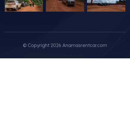
© Copyright 2026 Anamasrentcar.com