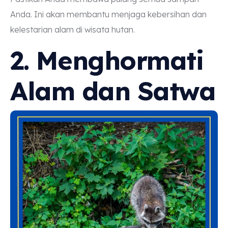
Anda. Ini akan membantu menjaga kebersihan dan
kelestarian alam di wisata hutan.
2. Menghormati
Alam dan Satwa