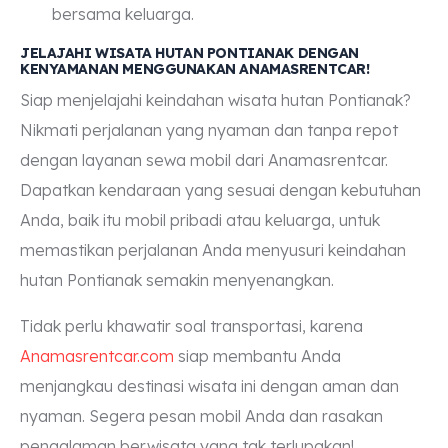
bersama keluarga.
JELAJAHI WISATA HUTAN PONTIANAK DENGAN
KENYAMANAN MENGGUNAKAN ANAMASRENTCAR!
Siap menjelajahi keindahan wisata hutan Pontianak?
Nikmati perjalanan yang nyaman dan tanpa repot
dengan layanan sewa mobil dari Anamasrentcar.
Dapatkan kendaraan yang sesuai dengan kebutuhan
Anda, baik itu mobil pribadi atau keluarga, untuk
memastikan perjalanan Anda menyusuri keindahan
hutan Pontianak semakin menyenangkan.
Tidak perlu khawatir soal transportasi, karena
Anamasrentcar.com
siap membantu Anda
menjangkau destinasi wisata ini dengan aman dan
nyaman. Segera pesan mobil Anda dan rasakan
pengalaman berwisata yang tak terlupakan!