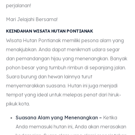
perjalanan!
Mari Jelajahi Bersama!
KEINDAHAN WISATA HUTAN PONTIANAK
Wisata Hutan Pontianak memiliki pesona alam yang
menakjubkan. Anda dapat menikmati udara segar
dan pemandangan hijau yang menenangkan. Banyak
pohon besar yang tumbuh rimbun di sepanjang jalan.
Suara burung dan hewan lainnya turut
menyemarakkan suasana. Hutan ini juga menjadi
tempat yang ideal untuk melepas penat dari hiruk-
pikuk kota.
Suasana Alam yang Menenangkan –
Ketika
Anda memasuki hutan ini, Anda akan merasakan