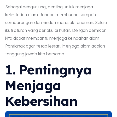
Sebagai pengunjung, penting untuk menjaga
kelestarian alam. Jangan membuang sampah
sembarangan dan hindari merusak tanaman. Selalu
ikuti aturan yang berlaku di hutan. Dengan demikian,
kita dapat membantu menjaga keindahan alam
Pontianak agar tetap lestari. Menjaga alam adalah
tanggung jawab kita bersama.
1. Pentingnya
Menjaga
Kebersihan