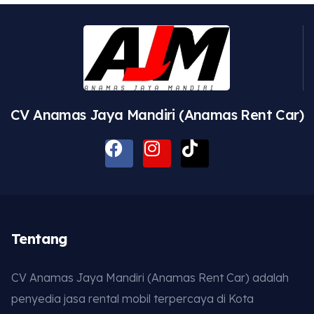
CV Anamas Jaya Mandiri (Anamas Rent Car)
Tentang
CV Anamas Jaya Mandiri (Anamas Rent Car) adalah
penyedia jasa rental mobil terpercaya di Kota