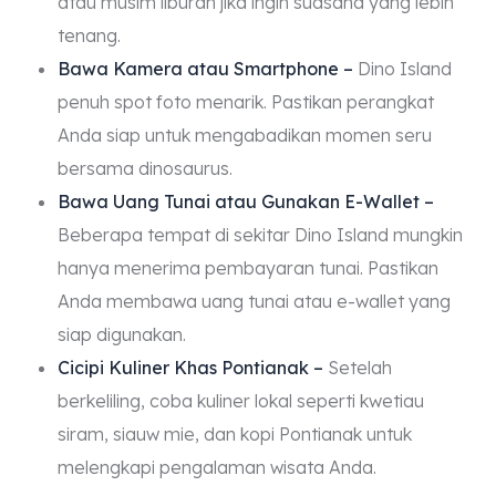
atau musim liburan jika ingin suasana yang lebih
tenang.
Bawa Kamera atau Smartphone –
Dino Island
penuh spot foto menarik. Pastikan perangkat
Anda siap untuk mengabadikan momen seru
bersama dinosaurus.
Bawa Uang Tunai atau Gunakan E-Wallet –
Beberapa tempat di sekitar Dino Island mungkin
hanya menerima pembayaran tunai. Pastikan
Anda membawa uang tunai atau e-wallet yang
siap digunakan.
Cicipi Kuliner Khas Pontianak –
Setelah
berkeliling, coba kuliner lokal seperti kwetiau
siram, siauw mie, dan kopi Pontianak untuk
melengkapi pengalaman wisata Anda.