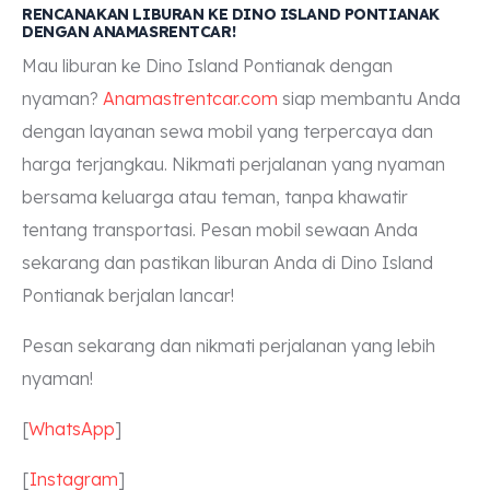
RENCANAKAN LIBURAN KE DINO ISLAND PONTIANAK
DENGAN ANAMASRENTCAR!
Mau liburan ke Dino Island Pontianak dengan
nyaman?
Anamastrentcar.com
siap membantu Anda
dengan layanan sewa mobil yang terpercaya dan
harga terjangkau. Nikmati perjalanan yang nyaman
bersama keluarga atau teman, tanpa khawatir
tentang transportasi. Pesan mobil sewaan Anda
sekarang dan pastikan liburan Anda di Dino Island
Pontianak berjalan lancar!
Pesan sekarang dan nikmati perjalanan yang lebih
nyaman!
[
WhatsApp
]
[
Instagram
]