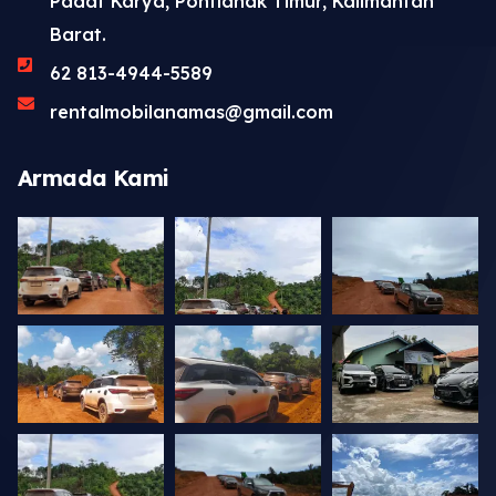
Padat Karya, Pontianak Timur, Kalimantan
Barat.
62 813-4944-5589
rentalmobilanamas@gmail.com
Armada Kami