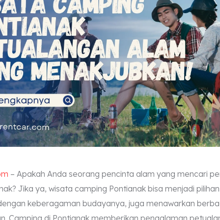
om
– Apakah Anda seorang pencinta alam yang mencari p
nak? Jika ya, wisata camping Pontianak bisa menjadi pilihan
al dengan keberagaman budayanya, juga menawarkan berbag
n. Camping di Pontianak memberikan pengalaman petuala