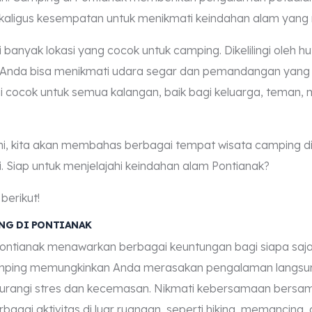
aligus kesempatan untuk menikmati keindahan alam yang m
 banyak lokasi yang cocok untuk camping. Dikelilingi oleh hut
Anda bisa menikmati udara segar dan pemandangan yang
i cocok untuk semua kalangan, baik bagi keluarga, teman
ini, kita akan membahas berbagai tempat wisata camping d
i. Siap untuk menjelajahi keindahan alam Pontianak?
berikut!
NG DI PONTIANAK
ontianak menawarkan berbagai keuntungan bagi siapa saj
ping memungkinkan Anda merasakan pengalaman langsun
rangi stres dan kecemasan. Nikmati kebersamaan bersam
agai aktivitas di luar ruangan, seperti hiking, memancing, 