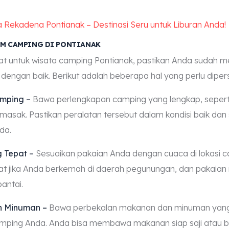
 Rekadena Pontianak – Destinasi Seru untuk Liburan Anda!
UM CAMPING DI PONTIANAK
t untuk wisata camping Pontianak, pastikan Anda sudah 
dengan baik. Berikut adalah beberapa hal yang perlu diper
amping –
Bawa perlengkapan camping yang lengkap, seperti
 masak. Pastikan peralatan tersebut dalam kondisi baik dan
da.
 Tepat –
Sesuaikan pakaian Anda dengan cuaca di lokasi 
t jika Anda berkemah di daerah pegunungan, dan pakaian r
antai.
 Minuman –
Bawa perbekalan makanan dan minuman yang
amping Anda. Anda bisa membawa makanan siap saji atau 