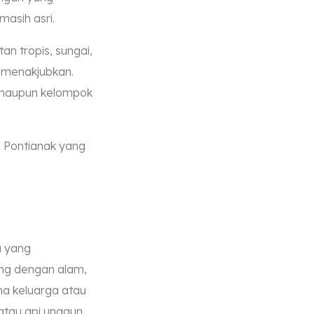
asih asri.
an tropis, sungai,
 menakjubkan.
, maupun kelompok
i Pontianak yang
a yang
g dengan alam,
a keluarga atau
atau api unggun.