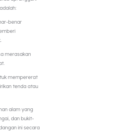
adalah:
nar-benar
memberi
.
isa merasakan
t.
untuk mempererat
rikan tenda atau
ahan alam yang
gai, dan bukit-
angan ini secara