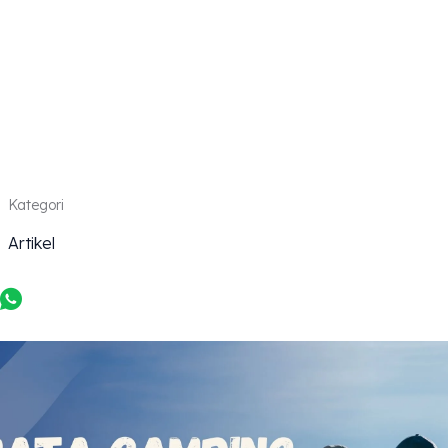
ENAKJU
Kategori
Artikel