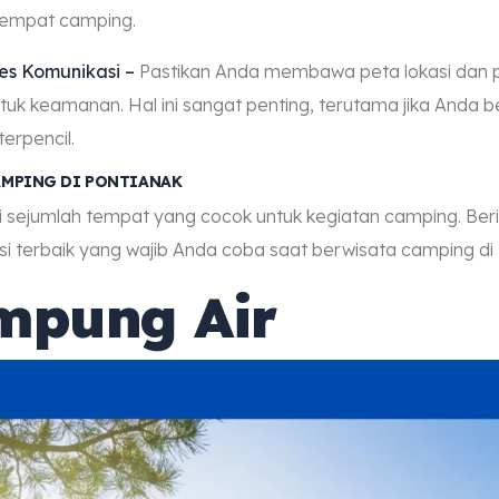
empat camping.
es Komunikasi –
Pastikan Anda membawa peta lokasi dan 
tuk keamanan. Hal ini sangat penting, terutama jika Anda 
erpencil.
AMPING DI PONTIANAK
i sejumlah tempat yang cocok untuk kegiatan camping. Beri
i terbaik yang wajib Anda coba saat berwisata camping di 
mpung Air