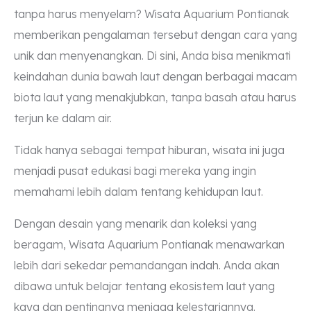
tanpa harus menyelam? Wisata Aquarium Pontianak
memberikan pengalaman tersebut dengan cara yang
unik dan menyenangkan. Di sini, Anda bisa menikmati
keindahan dunia bawah laut dengan berbagai macam
biota laut yang menakjubkan, tanpa basah atau harus
terjun ke dalam air.
Tidak hanya sebagai tempat hiburan, wisata ini juga
menjadi pusat edukasi bagi mereka yang ingin
memahami lebih dalam tentang kehidupan laut.
Dengan desain yang menarik dan koleksi yang
beragam, Wisata Aquarium Pontianak menawarkan
lebih dari sekedar pemandangan indah. Anda akan
dibawa untuk belajar tentang ekosistem laut yang
kaya dan pentingnya menjaga kelestariannya.