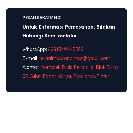
PESAN SEKARANG!
Untuk Informasi Pemesanan, Silakan
Hubungi Kami melalui:
WhatsApp:
6281349445589
E-mail:
rentalmobilanamas@gmail.com
Alamat:
Komplek Didis Permai 6, Blok B No.
27, Jalan Padat Karya, Pontianak Timur
"ANAMAS