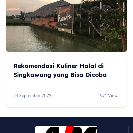
Rekomendasi Kuliner Halal di
Singkawang yang Bisa Dicoba
24 September 2022
974 Views