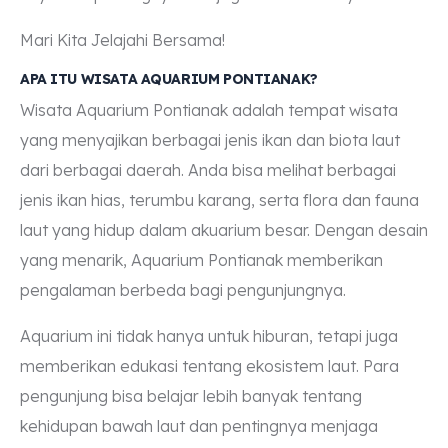
Mari Kita Jelajahi Bersama!
APA ITU WISATA AQUARIUM PONTIANAK?
Wisata Aquarium Pontianak adalah tempat wisata
yang menyajikan berbagai jenis ikan dan biota laut
dari berbagai daerah. Anda bisa melihat berbagai
jenis ikan hias, terumbu karang, serta flora dan fauna
laut yang hidup dalam akuarium besar. Dengan desain
yang menarik, Aquarium Pontianak memberikan
pengalaman berbeda bagi pengunjungnya.
Aquarium ini tidak hanya untuk hiburan, tetapi juga
memberikan edukasi tentang ekosistem laut. Para
pengunjung bisa belajar lebih banyak tentang
kehidupan bawah laut dan pentingnya menjaga