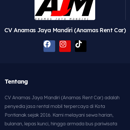
CV Anamas Jaya Mandiri (Anamas Rent Car)
Tentang
CV Anamas Jaya Mandiri (Anamas Rent Car) adalah
penyedia jasa rental mobil terpercaya di Kota
Pontianak sejak 2016. Kami melayani sewa harian,
bulanan, lepas kunci, hingga armada bus pariwisata