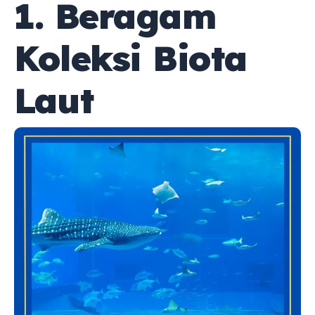
1. Beragam
Koleksi Biota
Laut