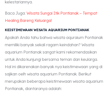
kelestariannya.
Baca Juga:
Wisata Sungai Itik Pontianak – Tempat
Healing Bareng Keluarga!
KEISTIMEWAAN WISATA AQUARIUM PONTIANAK
Apakah Anda tahu bahwa wisata aquraium Pontianak
memiliki banyak sekali ragam keindahan? Wisata
aquarium Pontianak sangat kami rekomendasikan
untuk Anda kunjungi bersama teman dan keularga.
Hal ini dikarenakan banyak nya keistimewaan yang di
sajikan oelh wisata aquarium Pontianak. Berikut
merupakan beberapa keistimewaan wisata aquarium
Pontianak, diantaranya adalah: