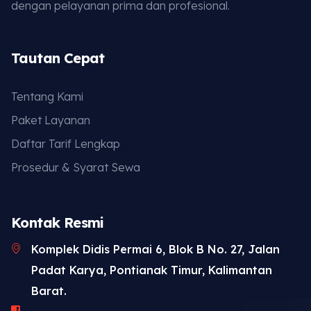
dengan pelayanan prima dan profesional.
Tautan Cepat
Tentang Kami
Paket Layanan
Daftar Tarif Lengkap
Prosedur & Syarat Sewa
Kontak Resmi
Komplek Didis Permai 6, Blok B No. 27, Jalan
Padat Karya, Pontianak Timur, Kalimantan
Barat.