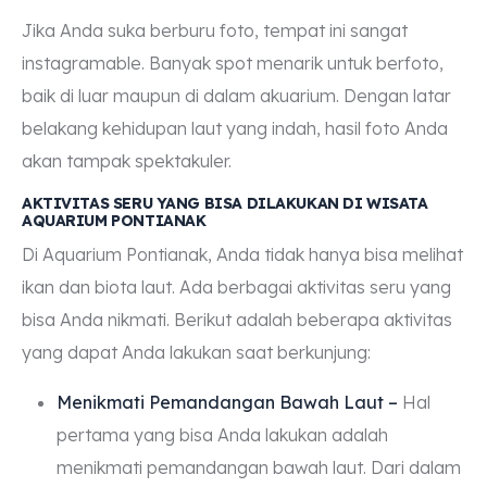
Jika Anda suka berburu foto, tempat ini sangat
instagramable. Banyak spot menarik untuk berfoto,
baik di luar maupun di dalam akuarium. Dengan latar
belakang kehidupan laut yang indah, hasil foto Anda
akan tampak spektakuler.
AKTIVITAS SERU YANG BISA DILAKUKAN DI WISATA
AQUARIUM PONTIANAK
Di Aquarium Pontianak, Anda tidak hanya bisa melihat
ikan dan biota laut. Ada berbagai aktivitas seru yang
bisa Anda nikmati. Berikut adalah beberapa aktivitas
yang dapat Anda lakukan saat berkunjung:
Menikmati Pemandangan Bawah Laut –
Hal
pertama yang bisa Anda lakukan adalah
menikmati pemandangan bawah laut. Dari dalam