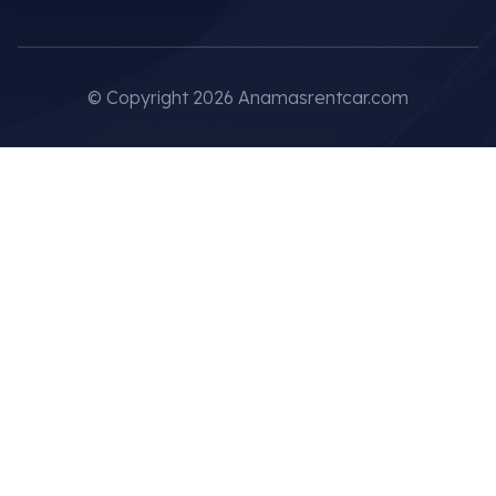
© Copyright 2026 Anamasrentcar.com