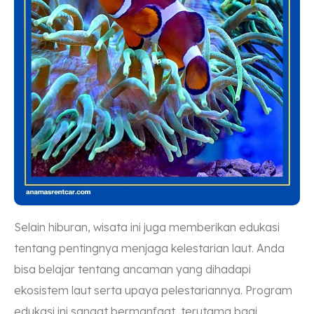
Selain hiburan, wisata ini juga memberikan edukasi
tentang pentingnya menjaga kelestarian laut. Anda
bisa belajar tentang ancaman yang dihadapi
ekosistem laut serta upaya pelestariannya. Program
edukasi ini sangat bermanfaat, terutama bagi