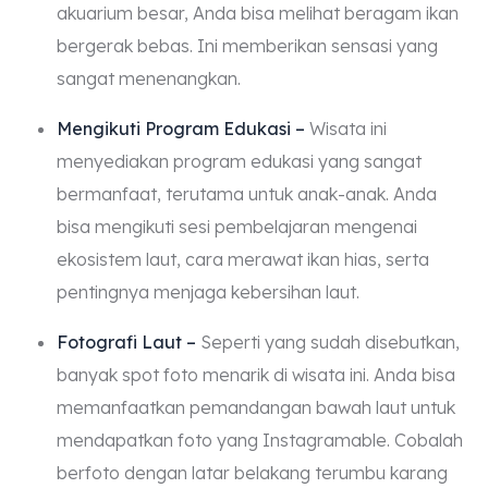
akuarium besar, Anda bisa melihat beragam ikan
bergerak bebas. Ini memberikan sensasi yang
sangat menenangkan.
Mengikuti Program Edukasi –
Wisata ini
menyediakan program edukasi yang sangat
bermanfaat, terutama untuk anak-anak. Anda
bisa mengikuti sesi pembelajaran mengenai
ekosistem laut, cara merawat ikan hias, serta
pentingnya menjaga kebersihan laut.
Fotografi Laut –
Seperti yang sudah disebutkan,
banyak spot foto menarik di wisata ini. Anda bisa
memanfaatkan pemandangan bawah laut untuk
mendapatkan foto yang Instagramable. Cobalah
berfoto dengan latar belakang terumbu karang