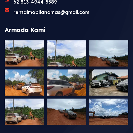
62 813-4944-5589
rentalmobilanamas@gmail.com
Armada Kami