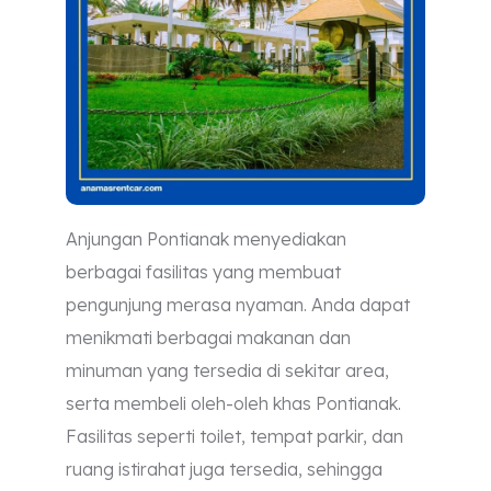
Anjungan Pontianak menyediakan
berbagai fasilitas yang membuat
pengunjung merasa nyaman. Anda dapat
menikmati berbagai makanan dan
minuman yang tersedia di sekitar area,
serta membeli oleh-oleh khas Pontianak.
Fasilitas seperti toilet, tempat parkir, dan
ruang istirahat juga tersedia, sehingga