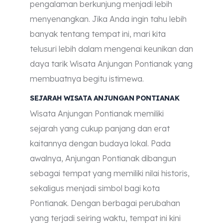
pengalaman berkunjung menjadi lebih
menyenangkan. Jika Anda ingin tahu lebih
banyak tentang tempat ini, mari kita
telusuri lebih dalam mengenai keunikan dan
daya tarik Wisata Anjungan Pontianak yang
membuatnya begitu istimewa.
SEJARAH WISATA ANJUNGAN PONTIANAK
Wisata Anjungan Pontianak memiliki
sejarah yang cukup panjang dan erat
kaitannya dengan budaya lokal. Pada
awalnya, Anjungan Pontianak dibangun
sebagai tempat yang memiliki nilai historis,
sekaligus menjadi simbol bagi kota
Pontianak. Dengan berbagai perubahan
yang terjadi seiring waktu, tempat ini kini