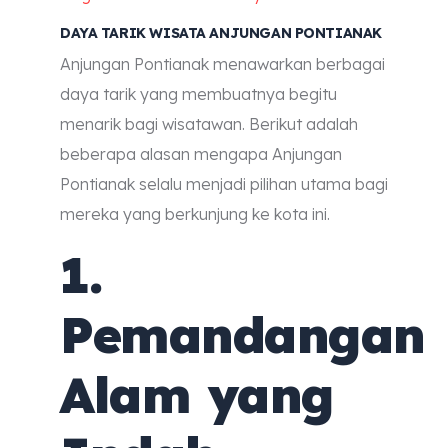
DAYA TARIK WISATA ANJUNGAN PONTIANAK
Anjungan Pontianak menawarkan berbagai
daya tarik yang membuatnya begitu
menarik bagi wisatawan. Berikut adalah
beberapa alasan mengapa Anjungan
Pontianak selalu menjadi pilihan utama bagi
mereka yang berkunjung ke kota ini.
1.
Pemandangan
Alam yang