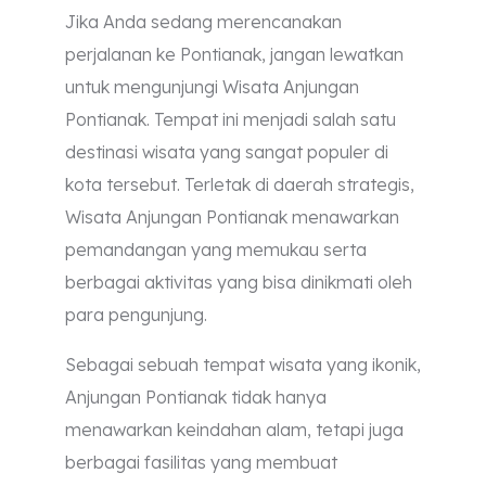
Jika Anda sedang merencanakan
perjalanan ke Pontianak, jangan lewatkan
untuk mengunjungi Wisata Anjungan
Pontianak. Tempat ini menjadi salah satu
destinasi wisata yang sangat populer di
kota tersebut. Terletak di daerah strategis,
Wisata Anjungan Pontianak menawarkan
pemandangan yang memukau serta
berbagai aktivitas yang bisa dinikmati oleh
para pengunjung.
Sebagai sebuah tempat wisata yang ikonik,
Anjungan Pontianak tidak hanya
menawarkan keindahan alam, tetapi juga
berbagai fasilitas yang membuat