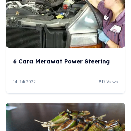
6 Cara Merawat Power Steering
14 Juli 2022
817 Views