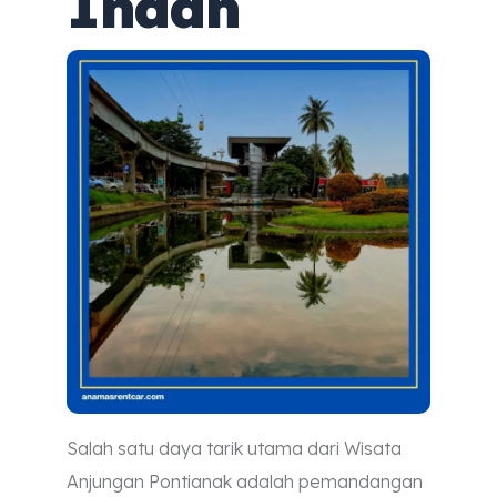
Indah
Salah satu daya tarik utama dari Wisata
Anjungan Pontianak adalah pemandangan